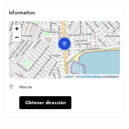
Information
+
−
Leaflet
| ©
OpenStreetMap
contributors
Murcia
Obtener dirección