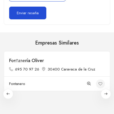
Empresas Similares
Fontanería Oliver
Cerrado
695 70 97 26
30400 Caravaca de la Cruz
Fontanero