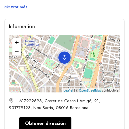
Mostrar más
Information
+
−
Leaflet
| ©
OpenStreetMap
contributors
617222693, Carrer de Casas i Amigó, 21,
931779123, Nou Barris, 08016 Barcelona
Obtener dirección