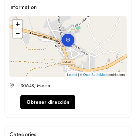
Information
+
−
Leaflet
| ©
OpenStreetMap
contributors
30648, Murcia
Obtener dirección
Categories