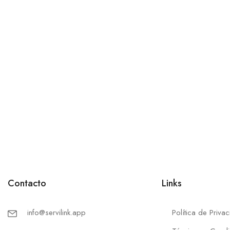
Contacto
Links
info@servilink.app
Política de Priva