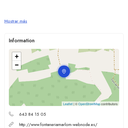
Mostrar más
Information
+
−
Leaflet
| ©
OpenStreetMap
contributors
643 84 15 05
http://www.fontaneriamarlom-webnode.es/