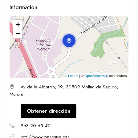
Information
+
−
Leaflet
| ©
OpenStreetMap
contributors
Av de la Albarda, 19, 30509 Molina de Segura,
Murcia
Obtener dirección
968 20 65 47
http://www.mesespa.es/