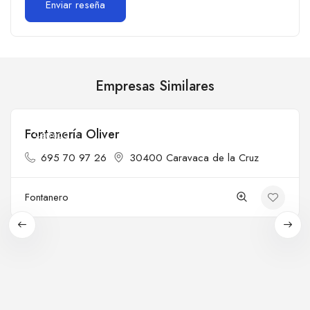
Empresas Similares
Fontanería Oliver
Cerrado
695 70 97 26
30400 Caravaca de la Cruz
Fontanero