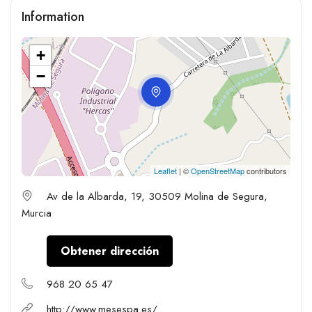
Information
+
−
Leaflet
| ©
OpenStreetMap
contributors
Av de la Albarda, 19, 30509 Molina de Segura,
Murcia
Obtener dirección
968 20 65 47
http://www.mesespa.es/