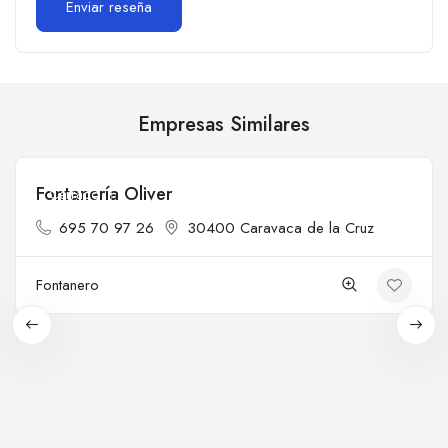
Empresas Similares
Fontanería Oliver
Cerrado
695 70 97 26
30400 Caravaca de la Cruz
Fontanero