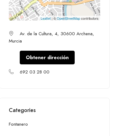
Leaflet
| ©
OpenStreetMap
contributors
Av. de la Cultura, 4, 30600 Archena,
Murcia
Obtener dirección
692 03 28 00
Categories
Fontanero