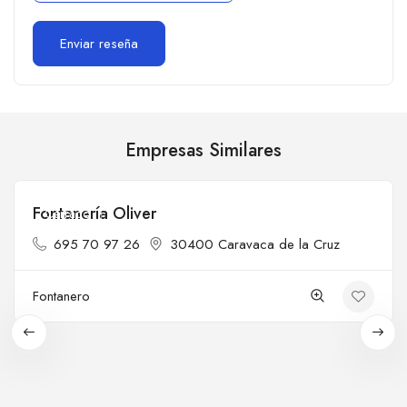
Empresas Similares
Fontanería Oliver
Cerrado
695 70 97 26
30400 Caravaca de la Cruz
Fontanero