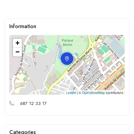
Information
+
−
Leaflet
| ©
OpenStreetMap
contributors
687 12 33 17
Categories