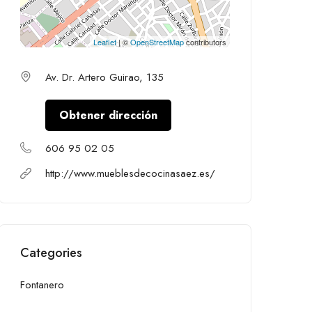
Leaflet
| ©
OpenStreetMap
contributors
Av. Dr. Artero Guirao, 135
Obtener dirección
606 95 02 05
http://www.mueblesdecocinasaez.es/
Categories
Fontanero