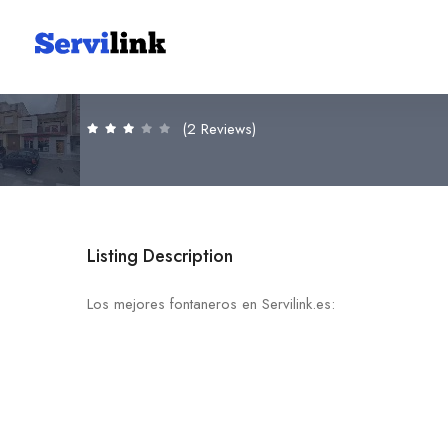
Muebles de cocina Saez
606 95 02 05
30740 San Pedro del Pinata
(2 Reviews)
Listing Description
Los mejores fontaneros en Servilink.es: