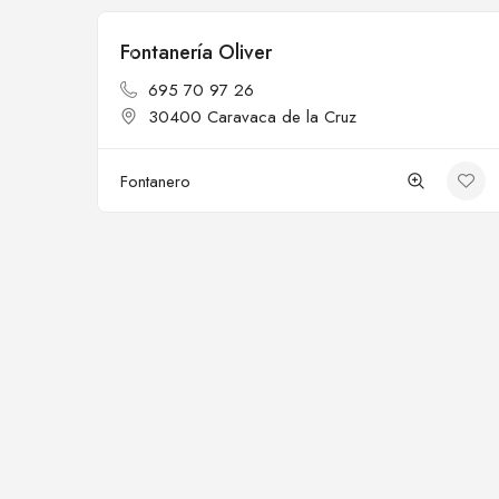
Fontanería Oliver
Cerrado
695 70 97 26
30400 Caravaca de la Cruz
Fontanero