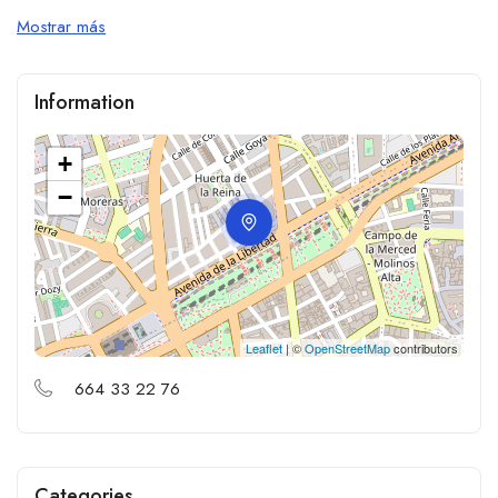
Mostrar más
Information
+
−
Leaflet
| ©
OpenStreetMap
contributors
664 33 22 76
Categories