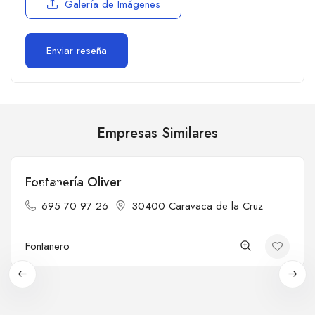
Galería de Imágenes
Empresas Similares
Fontanería Oliver
Cerrado
695 70 97 26
30400 Caravaca de la Cruz
Fontanero