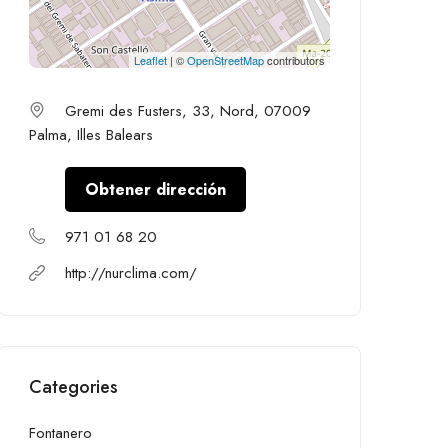
Leaflet
| ©
OpenStreetMap
contributors
Gremi des Fusters, 33, Nord, 07009
Palma, Illes Balears
Obtener dirección
971 01 68 20
http://nurclima.com/
Categories
Fontanero