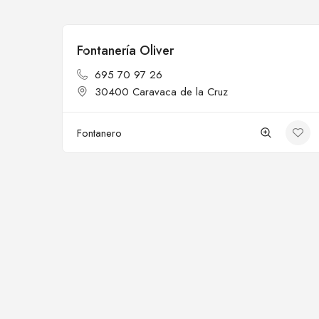
Fontanería Oliver
Cerrado
695 70 97 26
30400 Caravaca de la Cruz
Fontanero