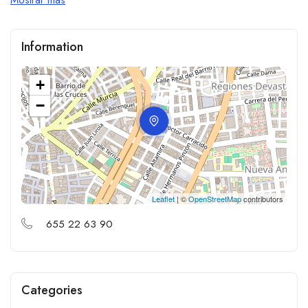
Information
+
−
Leaflet
| ©
OpenStreetMap
contributors
655 22 63 90
Categories