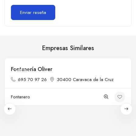
Empresas Similares
Fontanería Oliver
Cerrado
695 70 97 26
30400 Caravaca de la Cruz
Fontanero