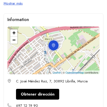
Mostrar más
Information
+
−
Leaflet
| ©
OpenStreetMap
contributors
C. José Méndez Ruiz, 7, 30892 Librilla, Murcia
Obtener dirección
697 12 19 90