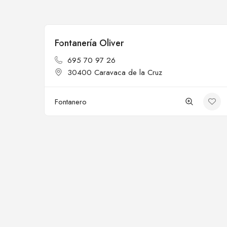
Fontanería Oliver
Cerrado
695 70 97 26
30400 Caravaca de la Cruz
Fontanero