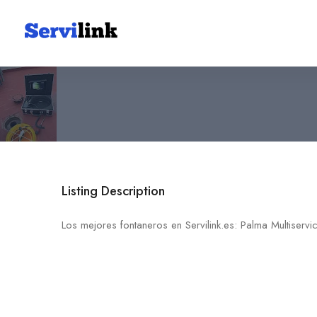
Palma Multiservicios
697 12 19 90
30892 Librilla
Listing Description
Los mejores fontaneros en Servilink.es: Palma Multiservi