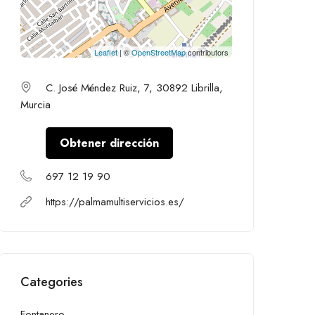
Leaflet
| ©
OpenStreetMap
contributors
C. José Méndez Ruiz, 7, 30892 Librilla,
Murcia
Obtener dirección
697 12 19 90
https://palmamultiservicios.es/
Categories
Fontanero