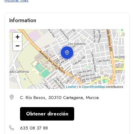
Information
+
−
Leaflet
| ©
OpenStreetMap
contributors
C. Río Besos, 30310 Cartagena, Murcia
Obtener dirección
635 08 37 88