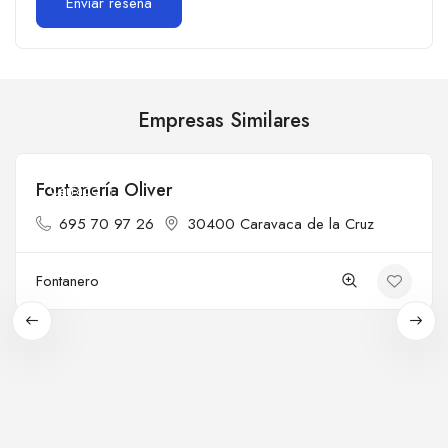
Empresas Similares
Fontanería Oliver
Cerrado
695 70 97 26
30400 Caravaca de la Cruz
Fontanero