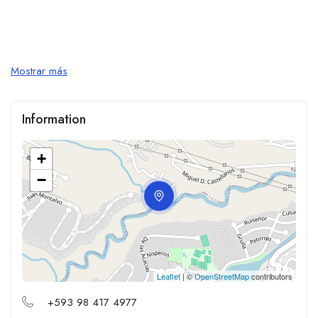
Mostrar más
Information
+
−
Leaflet
| ©
OpenStreetMap
contributors
+593 98 417 4977