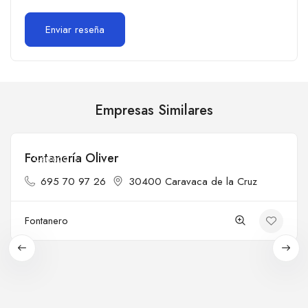
Empresas Similares
Fontanería Oliver
Cerrado
695 70 97 26
30400 Caravaca de la Cruz
Fontanero