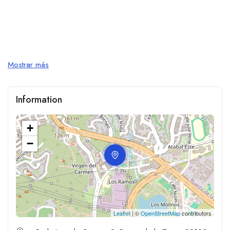
Mostrar más
Information
+
−
Leaflet
| ©
OpenStreetMap
contributors