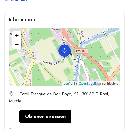
Information
+
−
Leaflet
| ©
OpenStreetMap
contributors
Carril Trenque de Don Payo, 21, 30139 El Raal,
Murcia
Obtener dirección