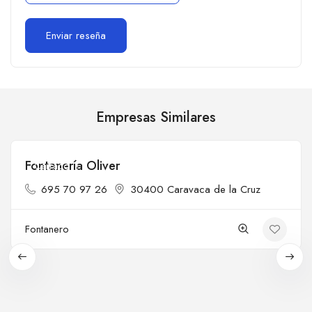
Empresas Similares
Fontanería Oliver
Cerrado
695 70 97 26
30400 Caravaca de la Cruz
Fontanero