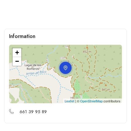
Information
+
−
Leaflet
| ©
OpenStreetMap
contributors
661 39 95 89