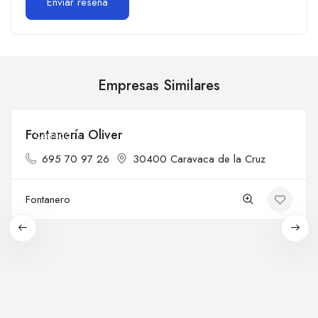
Empresas Similares
Fontanería Oliver
Cerrado
695 70 97 26
30400 Caravaca de la Cruz
Fontanero