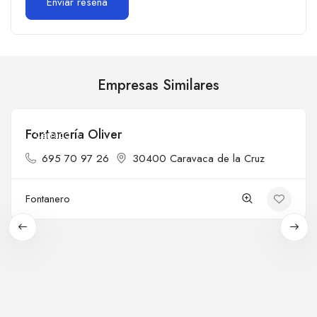
Empresas Similares
Fontanería Oliver
Cerrado
695 70 97 26
30400 Caravaca de la Cruz
Fontanero