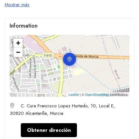
Mostrar más
Information
+
−
Leaflet
| ©
OpenStreetMap
contributors
C. Cura Francisco Lopez Hurtado, 10, Local E,
30820 Alcantarilla, Murcia
Obtener dirección