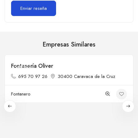
Empresas Similares
Fontanería Oliver
Cerrado
695 70 97 26
30400 Caravaca de la Cruz
Fontanero