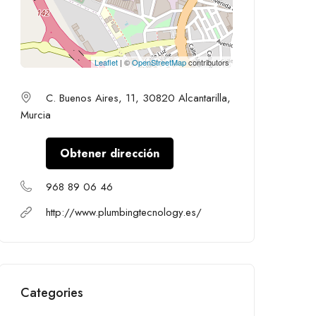
Leaflet
| ©
OpenStreetMap
contributors
C. Buenos Aires, 11, 30820 Alcantarilla,
Murcia
Obtener dirección
968 89 06 46
http://www.plumbingtecnology.es/
Categories