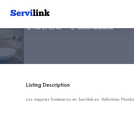
Reformas Plumbing Tecnol
968 89 06 46
30820 Alcantarilla
Listing Description
Los mejores fontaneros en Servilink.es: Reformas Plum