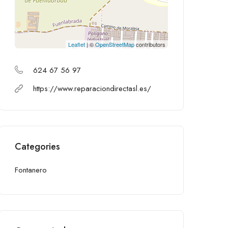
Leaflet
| ©
OpenStreetMap
contributors
624 67 56 97
https://www.reparaciondirectasl.es/
Categories
Fontanero