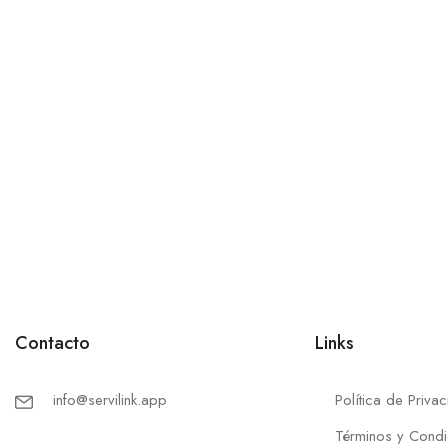
Contacto
Links
info@servilink.app
Política de Priva
Términos y Condi