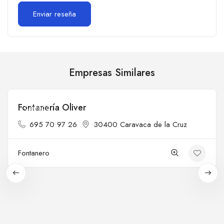
Empresas Similares
Fontanería Oliver
Cerrado
695 70 97 26
30400 Caravaca de la Cruz
Fontanero