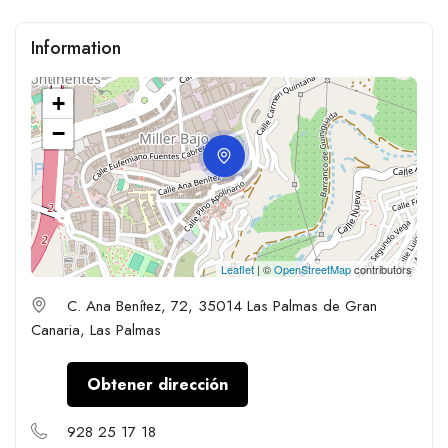
Information
+
−
Leaflet
| ©
OpenStreetMap
contributors
C. Ana Benítez, 72, 35014 Las Palmas de Gran
Canaria, Las Palmas
Obtener dirección
928 25 17 18