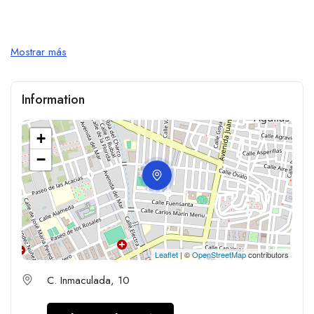
Mostrar más
Information
+
−
Leaflet
| ©
OpenStreetMap
contributors
C. Inmaculada, 10