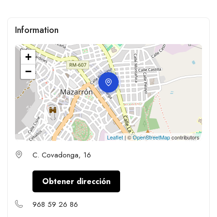
Information
+
−
Leaflet
| ©
OpenStreetMap
contributors
C. Covadonga, 16
Obtener dirección
968 59 26 86