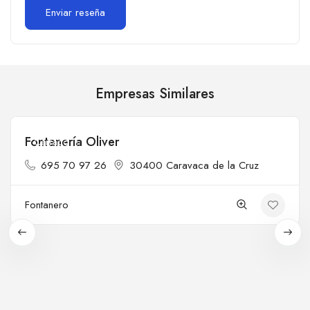
Empresas Similares
Fontanería Oliver
Cerrado
695 70 97 26
30400 Caravaca de la Cruz
Fontanero