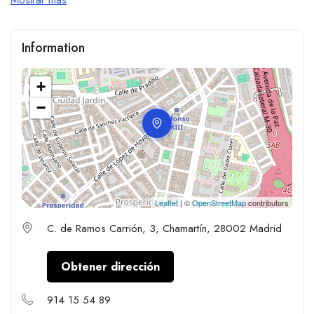
Information
+
−
Leaflet
| ©
OpenStreetMap
contributors
C. de Ramos Carrión, 3, Chamartín, 28002 Madrid
Obtener dirección
914 15 54 89