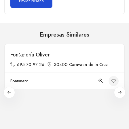
Empresas Similares
Fontanería Oliver
Cerrado
695 70 97 26
30400 Caravaca de la Cruz
Fontanero