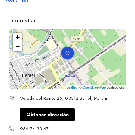
Information
+
−
Leaflet
| ©
OpenStreetMap
contributors
Vereda del Reino, 25, 03312 Beniel, Murcia
Obtener dirección
966 74 33 67