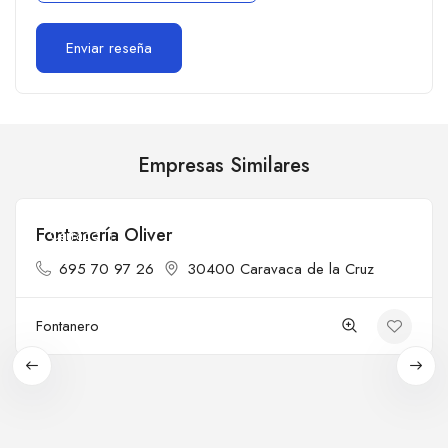
Empresas Similares
Fontanería Oliver
Cerrado
695 70 97 26
30400 Caravaca de la Cruz
Fontanero