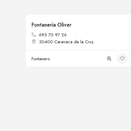
Fontanería Oliver
Cerrado
695 70 97 26
30400 Caravaca de la Cruz
Fontanero