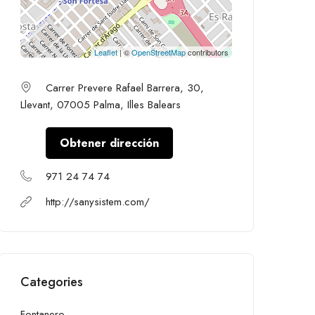
Leaflet
| ©
OpenStreetMap
contributors
Carrer Prevere Rafael Barrera, 30,
Llevant, 07005 Palma, Illes Balears
Obtener dirección
971 24 74 74
http://sanysistem.com/
Categories
Fontanero