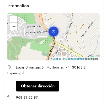
Information
+
−
Leaflet
| ©
OpenStreetMap
contributors
Lugar Urbanización Montepinar, 41, 30163 El
Esparragal
Obtener dirección
968 81 55 97