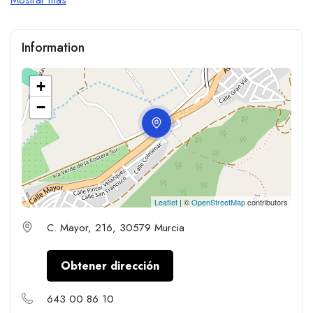
Information
+
−
Leaflet
| ©
OpenStreetMap
contributors
C. Mayor, 216, 30579 Murcia
Obtener dirección
643 00 86 10