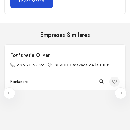
Empresas Similares
Fontanería Oliver
Cerrado
695 70 97 26
30400 Caravaca de la Cruz
Fontanero