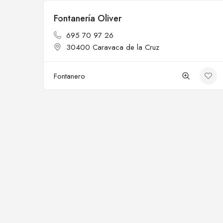
Fontanería Oliver
Cerrado
695 70 97 26
30400 Caravaca de la Cruz
Fontanero