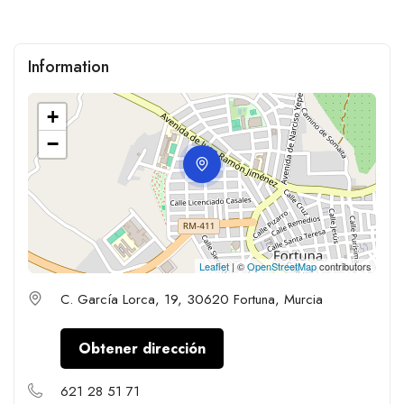
Information
+
−
Leaflet
| ©
OpenStreetMap
contributors
C. García Lorca, 19, 30620 Fortuna, Murcia
Obtener dirección
621 28 51 71