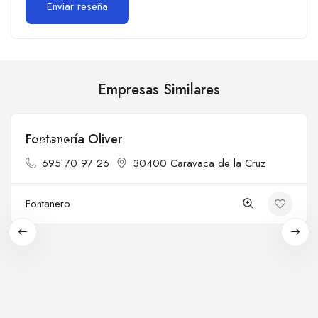
Empresas Similares
Fontanería Oliver
Cerrado
695 70 97 26
30400 Caravaca de la Cruz
Fontanero