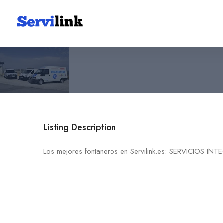
SERVICIOS INTEGRALES R
679 52 46 71
30420 Valentín
Listing Description
Los mejores fontaneros en Servilink.es: SERVICIOS IN