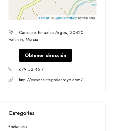
Leaflet
| ©
OpenStreetMap
contributors
Carretera Embalse Argos, 30420
Valentín, Murcia
Obtener dirección
679 52 46 71
http://www.ssintegralesroyo.com/
Categories
Fontanero