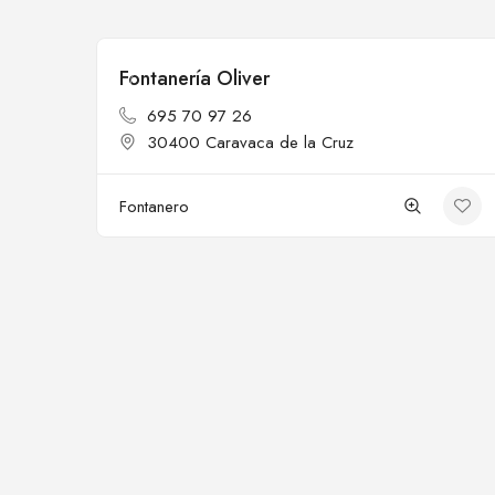
Fontanería Oliver
Cerrado
695 70 97 26
30400 Caravaca de la Cruz
Fontanero