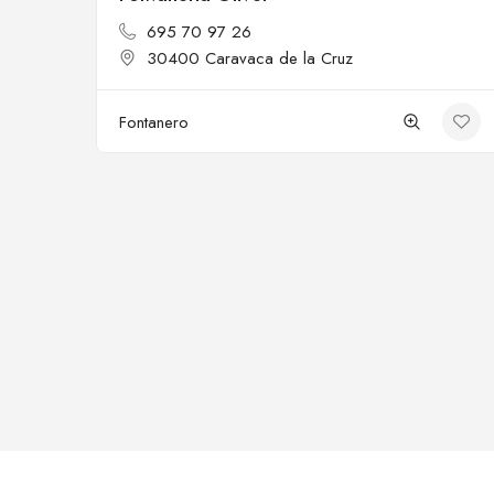
Cerrado
695 70 97 26
30400 Caravaca de la Cruz
Fontanero