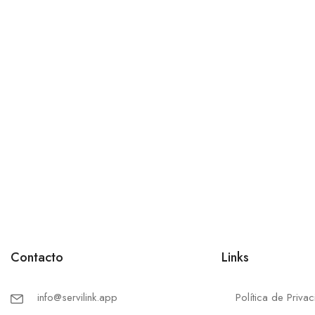
Contacto
Links
info@servilink.app
Política de Priva