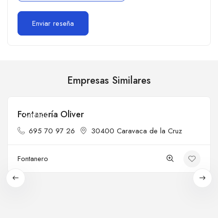
Empresas Similares
Fontanería Oliver
Cerrado
695 70 97 26
30400 Caravaca de la Cruz
Fontanero