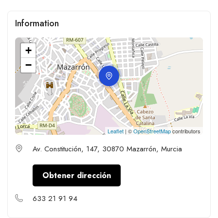
Information
+
−
Leaflet
| ©
OpenStreetMap
contributors
Av. Constitución, 147, 30870 Mazarrón, Murcia
Obtener dirección
633 21 91 94