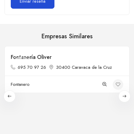
Empresas Similares
Fontanería Oliver
Cerrado
695 70 97 26
30400 Caravaca de la Cruz
Fontanero