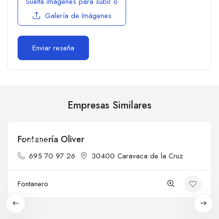
Suelta imágenes para subir
o
Galería de Imágenes
Empresas Similares
Fontanería Oliver
Cerrado
695 70 97 26
30400 Caravaca de la Cruz
Fontanero