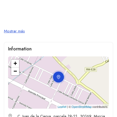
Mostrar más
Information
+
−
Leaflet
| ©
OpenStreetMap
contributors
C. Juan de la Cierva, parcela 19-21, 30169, Murcia