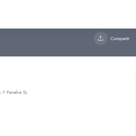
a SL
Compartir
s Y Penalva SL