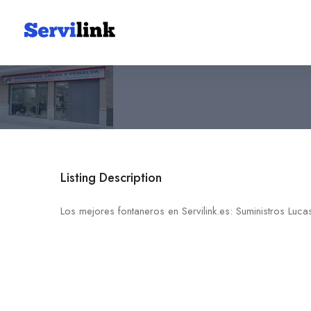
Suministros Lucas Y Penalv
968 76 04 61
30530 Cieza
Listing Description
Los mejores fontaneros en Servilink.es: Suministros Luca