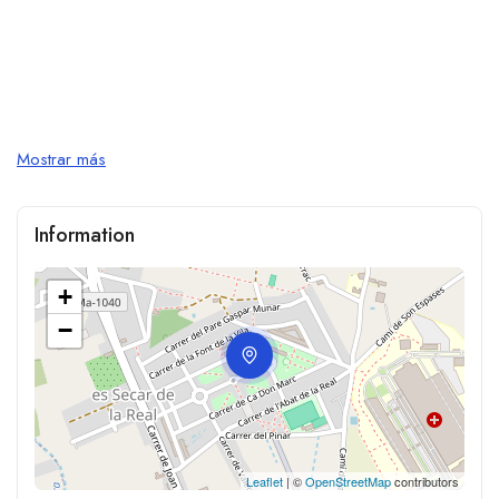
Mostrar más
Information
+
−
Leaflet
| ©
OpenStreetMap
contributors