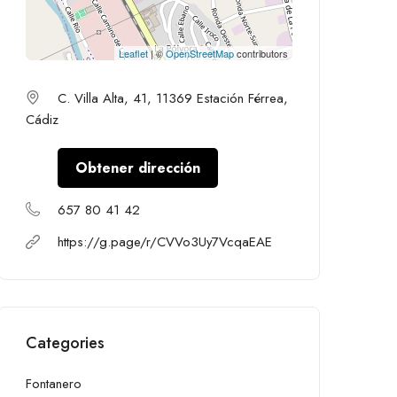
Leaflet
| ©
OpenStreetMap
contributors
C. Villa Alta, 41, 11369 Estación Férrea,
Cádiz
Obtener dirección
657 80 41 42
https://g.page/r/CVVo3Uy7VcqaEAE
Categories
Fontanero