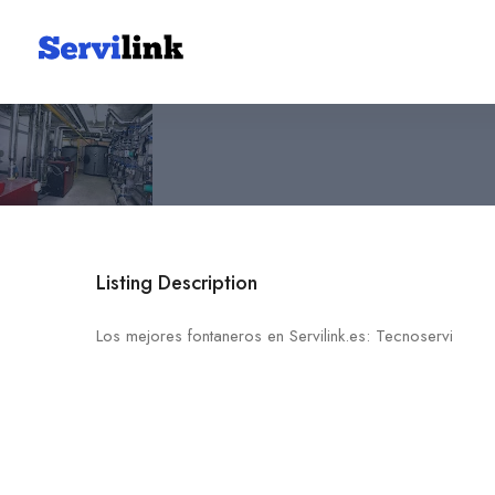
Tecnoservi
657 80 41 42
11369 Estación Férrea
Listing Description
Los mejores fontaneros en Servilink.es: Tecnoservi