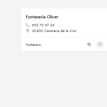
Fontanería Oliver
Cerrado
695 70 97 26
30400 Caravaca de la Cruz
Fontanero