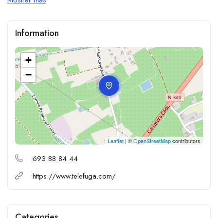
Information
+
−
Leaflet
| ©
OpenStreetMap
contributors
693 88 84 44
https://www.telefuga.com/
Categories