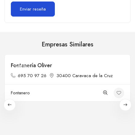
Empresas Similares
Fontanería Oliver
Cerrado
695 70 97 26
30400 Caravaca de la Cruz
Fontanero