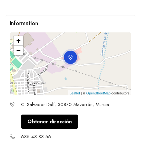
Information
+
−
Leaflet
| ©
OpenStreetMap
contributors
C. Salvador Dalí, 30870 Mazarrón, Murcia
Obtener dirección
635 43 83 66