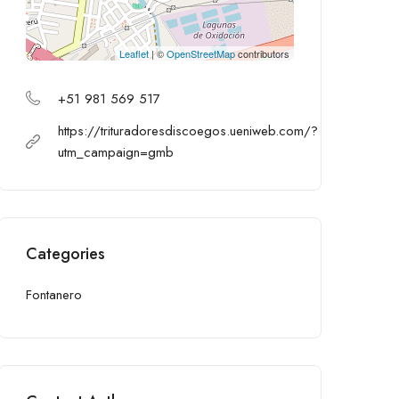
Leaflet
| ©
OpenStreetMap
contributors
+51 981 569 517
https://trituradoresdiscoegos.ueniweb.com/?
utm_campaign=gmb
Categories
Fontanero