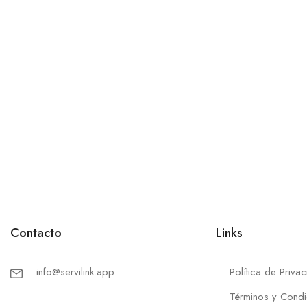
Contacto
Links
info@servilink.app
Política de Priva
Términos y Condi